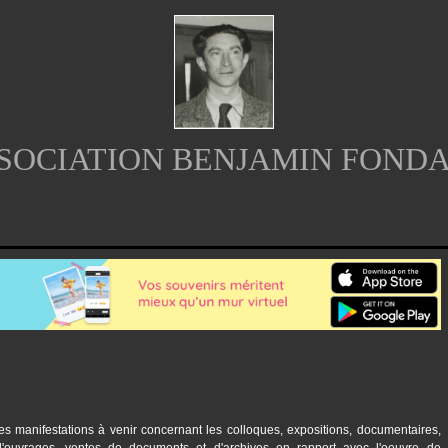
SOCIATION BENJAMIN FOND
s manifestations à venir concernant les colloques, expositions, documentaires,