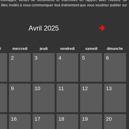
 d'ouvrages, ventes de documents et d'archives en rapport avec l'oeuvre de
êtes invités à nous communiquer tout événement que vous voudriez publier sur
Avril 2025
i
mercredi
jeudi
vendredi
samedi
dimanche
2
3
4
5
6
9
10
11
12
13
16
17
18
19
20