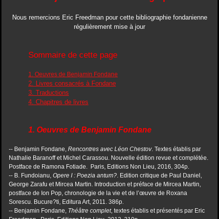
Nous remercions Eric Freedman pour cette bibliographie fondanienne
régulièrement mise à jour
Sommaire de cette page
1. Oeuvres de Benjamin Fondane
2. Livres consacrés à Fondane
3. Traductions
4. Chapitres de livres
1. Oeuvres de Benjamin Fondane
-- Benjamin Fondane,
Rencontres avec Léon Chestov
. Textes établis par
Nathalie Baranoff et Michel Carassou. Nouvelle édition revue et complétée.
Postface de Ramona Fotiade. Paris, Editions Non Lieu, 2016, 304p.
-- B. Fundoianu,
Opere I : Poezia antum?
. Edition critique de Paul Daniel,
George Zarafu et Mircea Martin. Introduction et préface de Mircea Martin,
postface de Ion Pop, chronologie de la vie et de l’œuvre de Roxana
Sorescu. Bucure?ti, Editura Art, 2011. 386p.
-- Benjamin Fondane,
Théâtre complet
, textes établis et présentés par Eric