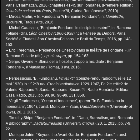
Paris, L’Harmattan, 2016 (chapitres 41-45 sur Fondane). (Première édition :
O sut? de scrisori din Paris
, Bucure?ti, Cartea Româneasc?, 2010).
-- Mircea Martin, « B. Fundoianu ?i Benjamin Fondane”, in:
Identific?ri
,
Bucure?ti, Tracus Arte, 2016.
-- Michel Carassou, “Benjamin Fondane: le disciple inespéré”, in: Ramona
Fotiade (dir.),
Léon Chestov
(1866-1938) : La Pensée du Dehors
, Paris,
Société d’Etudes Léon Chestov/Editions Le Bruit du Temps, 2016, pp. 148-
153.
-- Eric Freedman, « Présence de Chestov dans le théâtre de Fondane », in
Ramona Fotiade (dir.),
op. cit.
supra
, pp. 154-163.
-- Sergio Givone, « Storia della filosofie, trappola micidiale : Benjamin
Fondane »,
Il Manifesto
(Roma), 3 avr. 2016.
-- Perpessicius, “B. Fundoianu,
Priveli?ti
” (compte-rendu radiodiffusé le 12
mai 1930) in :
C?r?i noi. Cronici
radiofonice 1929-1947
, Edi?ie critic? de
Valeriu Râpeanu ?i Sanda Râpeanu, Bucure?ti, Radio România, Editura
Casa Radio, 2015, pp. 90, 96, 98-99, 131, 850.
-- Virgil Teodorescu, “Ocean of Innocence”, (poem “To B. Fundoianu in
memoriam”, 1964), transl. Monique -- Yaari,
Dada/Surrealism
(University of
Iowa), 20, 1, 2015.
-- Timothy Shipe, “Benjamin Fondane”, in: “Dada, Surrealism, and Romania:
A Bibliography”,
Dada/Surrealism
(University of Iowa), 20, 1, 2015, pp. 7-9,
22.
-- Monique Jutrin, “Beyond the Avant-Garde: Benjamin Fondane”, transl.