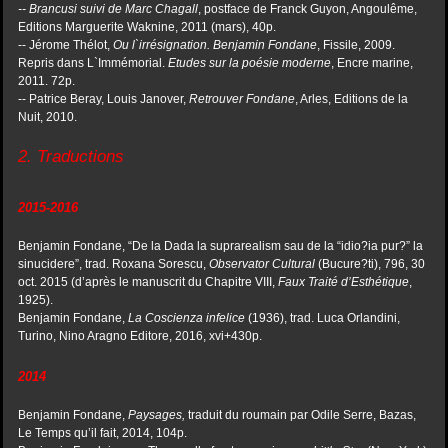
-- Brancusi suivi de Marc Chagall
, postface de Franck Guyon, Angoulême,
Editions Marguerite Waknine, 2011 (mars), 40p.
-- Jérome Thélot,
Ou l`irrésignation. Benjamin Fondane
, Fissile, 2009.
Repris dans L`Immémorial.
Etudes sur la poésie moderne
, Encre marine,
2011.
72p.
-- Patrice Beray, Louis Janover,
Retrouver Fondane
, Arles, Editions de la
Nuit, 2010.
2. Traductions
2015-2016
Benjamin Fondane, “De la Dada la suprarealism sau de la “idio?ia pur?” la
sinucidere”, trad. Roxana Sorescu,
Observator Cultural
(Bucure?ti), 796, 30
oct. 2015 (d’après le manuscrit du Chapitre VIII,
Faux Traité d’Esthétique
,
1925).
Benjamin Fondane,
La Coscienza infelice
(1936), trad. Luca Orlandini,
Turino, Nino Aragno Editore, 2016, xvi+430p.
2014
Benjamin Fondane,
Paysages,
traduit du roumain par Odile Serre, Bazas,
Le Temps qu’il fait, 2014, 104p.