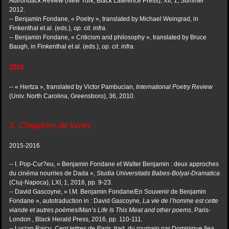
Adirondack Review
(New York, Black Lawrence Press), XII, 1, Summer
2012.
-- Benjamin Fondane, « Poetry », translated by Michael Weingrad, in
Finkenthal et al. (eds.),
op. cit.
infra.
-- Benjamin Fondane, « Criticism and philosophy », translated by Bruce
Baugh, in Finkenthal et al. (eds.),
op. cit. infra
.
2010
-- « Hertza », translated by Victor Pambucian,
International Poetry Review
(Univ.
North
Carolina
,
Greensboro
), 36, 2010.
3. Chapitres de livres :
2015-2016
-- I. Pop-Cur?eu, « Benjamin Fondane et Walter Benjamin : deux approches
du cinéma nourries de Dada »,
Studia Universitatis Babes-Bolyai-Dramatica
(Cluj-Napoca), LXI, 1, 2016, pp. 9-23.
-- David Gascoyne, « I.M. Benjamin Fondane/En Souvenir de Benjamin
Fondane », autotraduction in : David Gascoyne,
La vie de l’homme est cette
viande et autres poèmes/Man’s Life Is This Meat and other
poems
, Paris-
London , Black Herald Press, 2016, pp. 110-111.
-- Lucian Raicu,
Cent lettres de Paris
, trad. du roumain par Dominique Ilea,