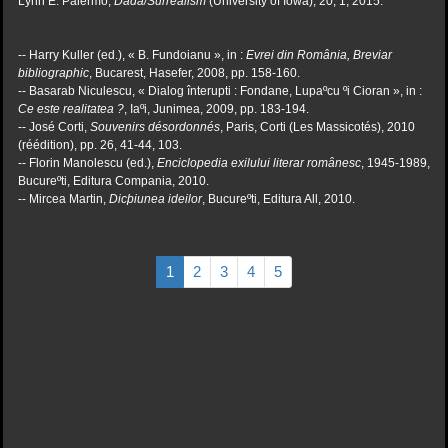
Lynn E. Palermo,
Dada/Surrealism
(University of Iowa), 20, 1, 2015.
-- Harry Kuller (ed.), « B. Fundoianu », in :
Evrei din România, Breviar
bibliographic
, Bucarest, Hasefer, 2008, pp. 158-160.
-- Basarab Niculescu, « Dialog înterupti : Fondane, Lupaºcu ºi Cioran », in :
Ce este
realitatea ?
, Iaºi, Junimea, 2009, pp. 183-194.
-- José Corti,
Souvenirs désordonnés
, Paris, Corti (Les Massicotés), 2010
(réédition), pp. 26, 41-44, 103.
-- Florin Manolescu (ed.),
Enciclopedia exilului literar românesc
, 1945-1989,
Bucureºti, Editura Compania, 2010.
-- Mircea Martin,
Dicþiunea ideilor
, Bucureºti, Editura All, 2010.
1
2
3
4
5