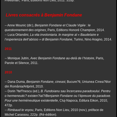
Freedman, Paris, Editions Non Lieu, 2012. 310p.
Livres consacrés à Benjamin Fondane
-- Anne Mounic (dir.),
Benjamin Fondane et Claude Vigée : le
questionnement des origines
, Paris, Editions Honoré Champion, 2014.
-- Luca Orlandini,
La vita involontaria. In margine al « Baudelaire e
l’esperienza dell’abisso » di
Benjamin Fondane
, Turino, Nino Aragno, 2014.
2011
-- Monique Jutrin,
Avec Benjamin Fondane au-delà de l’histoire
, Paris,
Parole et Silence, 2011.
2010
-- Dana Duma,
Benjamin Fondane, cineast
, Bucure?ti, Uniunea Cinea?tilor
din România/Artprint, 2010.
-- Dorin ?tef?nescu (ed.),
B. Fundoianu sau încercarea paradoxului. Pentru
o hermeneutic? existen?ial?/Benjamin Fondane ou l’épreuve du paradoxe.
Pour une herméneutique existentielle
, Cluj-Napoca, Editura Eikon, 2010,
472p.
-- Rimbaud le voyou
, Paris, Editions Non Lieu, 2010 (nov.), préface de
Michel Carassou, 222p. (Ré-édition).