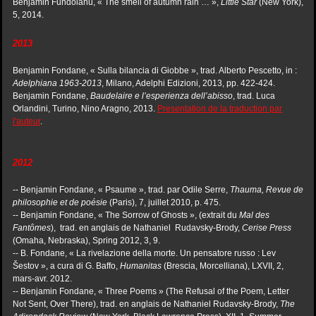
Benjamin Fundoianu, « The smell of autumn rain … »,
Little Star
(New York),
5, 2014.
2013
Benjamin Fondane, « Sulla bilancia di Giobbe », trad. Alberto Pescetto, in :
Adelphiana 1963-2013
, Milano, Adelphi Edizioni, 2013, pp. 422-424.
Benjamin Fondane,
Baudelaire e l’esperienza dell’abisso
, trad. Luca
Orlandini, Turino, Nino Aragno, 2013.
Presentation de la traduction par
l'auteur
.
2012
-- Benjamin Fondane, « Psaume », trad. par Odile Serre,
Thauma, Revue de
philosophie et de poésie
(Paris), 7, juillet 2010, p. 475.
-- Benjamin Fondane, « The Sorrow of Ghosts », (extrait du
Mal des
Fantômes
), trad. en anglais de Nathaniel Rudavsky-Brody,
Cerise Press
(Omaha, Nebraska), Spring 2012, 3, 9.
-- B. Fondane, « La rivelazione della morte. Un pensatore russo : Lev
Šestov », a cura di G. Baffo,
Humanitas
(Brescia, Morcelliana), LXVII, 2,
mars-avr. 2012.
-- Benjamin Fondane, « Three Poems » (The Refusal of the Poem, Letter
Not Sent, Over There), trad. en anglais de Nathaniel Rudavsky-Brody,
The