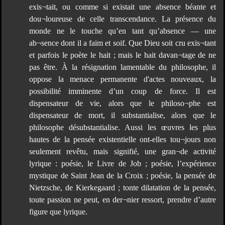
exis¬tait, ou comme si existait une absence béante et
dou¬loureuse de celle transcendance. La présence du
monde ne le touche qu’en tant qu’absence — une
ab¬sence dont il a faim et soif. Que Dieu soit cru exis¬tant
et parfois le poète le hait ; mais le hait davan¬tage de ne
pas être. À la résignation lamentable du philosophe, il
oppose la menace permanente d'actes nouveaux, la
possibilité imminente d’un coup de force. Il est
dispensateur de vie, alors que le philoso¬phe est
dispensateur de mort, il substantialise, alors que le
philosophe désubstantialise. Aussi les œuvres les plus
hautes de la pensée existentielle ont-elles tou¬jours non
seulement revêtu, mais signifié, une gran¬de activité
lyrique : poésie, le Livre de Job ; poésie, l’expérience
mystique de Saint Jean de la Croix ; poésie, la pensée de
Nietzsche, de Kierkegaard ; tonte dilatation de la pensée,
toute passion ne peut, en der¬nier ressort, prendre d’autre
figure que lyrique.