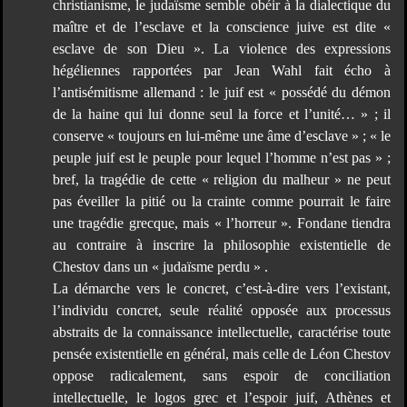
christianisme, le judaïsme semble obéir à la dialectique du
maître et de l’esclave et la conscience juive est dite «
esclave de son Dieu ». La violence des expressions
hégéliennes rapportées par Jean Wahl fait écho à
l’antisémitisme allemand : le juif est « possédé du démon
de la haine qui lui donne seul la force et l’unité… » ; il
conserve « toujours en lui-même une âme d’esclave » ; « le
peuple juif est le peuple pour lequel l’homme n’est pas » ;
bref, la tragédie de cette « religion du malheur » ne peut
pas éveiller la pitié ou la crainte comme pourrait le faire
une tragédie grecque, mais « l’horreur ». Fondane tiendra
au contraire à inscrire la philosophie existentielle de
Chestov dans un « judaïsme perdu » .
La démarche vers le concret, c’est-à-dire vers l’existant,
l’individu concret, seule réalité opposée aux processus
abstraits de la connaissance intellectuelle, caractérise toute
pensée existentielle en général, mais celle de Léon Chestov
oppose radicalement, sans espoir de conciliation
intellectuelle, le logos grec et l’espoir juif, Athènes et