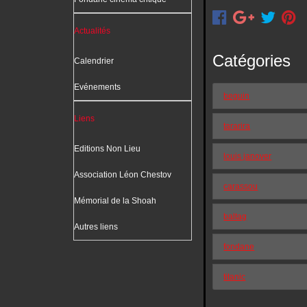
Actualités
Catégories
Calendrier
Evénements
beguin
Liens
tararira
Editions Non Lieu
louis janover
Association Léon Chestov
carassou
Mémorial de la Shoah
baltag
Autres liens
fondane
titanic