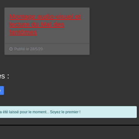
Montage audio-visuel et
lecture du Mal des
fantômes
Publié le 28/5/20
s :
e
été laissé pour le moment... Soyez le premier !