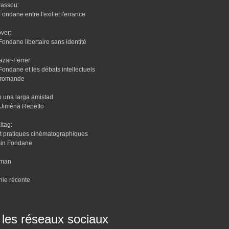
rassou:
ondane entre l'exil et l'errance
ver:
ondane libertaire sans identité
lazar-Ferrer
ondane et les débats intellectuels
 romande
o una larga amistad
 Jiména Repetto
ltag:
t pratiques cinématographiques
in Fondane
dman
hie récente
 les réseaux sociaux