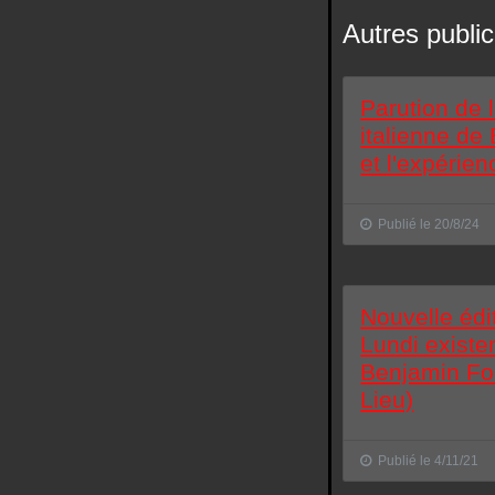
Autres public
Parution de l
italienne de
et l'expérien
Publié le 20/8/24
Nouvelle édi
Lundi existen
Benjamin F
Lieu)
Publié le 4/11/21