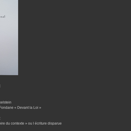
:
elstein
Fondane « Devant la Loi »
:
re du contexte » ou l écriture disparue