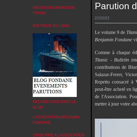
Parution 
ANCIENS NUMEROS DE
TITANIC
22/10/22
BOUTIQUE EN LIGNE
Le volume 9 de
Titan
Benjamin Fondane
vi
Comme à chaque édit
Titanic - Bulletin 
contributions de Blu
Salazar-Ferrer, Vict
Repetto consacré à 
peut-être acheté en l
de l'Association. Po
RECHERCHER DANS LE
mettre à jour votre a
BLOG
L'ASSOCIATION BENJAMIN
FONDANE
S'INSCRIRE A L'ASSOCIATION