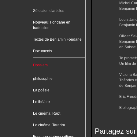
Michel Ca
Benjamin F
Sélection d'articles
Louis Jano
Nouveau: Fondane en
Benjamin F
traduction
Olivier Sa
Textes de Benjamin Fondane
Benjamin F
en Suisse
Documents
Te promet
Un film de
Dossiers
Victoria Ba
philosophie
Théories e
de Benjam
La poésie
Eric Free
Le théâtre
Bibliograp
Le cinéma: Rapt
Le cinéma: Tararira
Partagez sur
Fondane cinéma critique