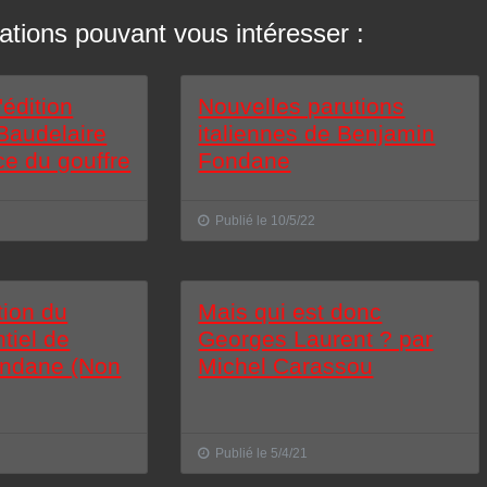
ations pouvant vous intéresser :
'édition
Nouvelles parutions
 Baudelaire
italiennes de Benjamin
ce du gouffre
Fondane
Publié le 10/5/22
tion du
Mais qui est donc
tiel de
Georges Laurent ? par
ondane (Non
Michel Carassou
Publié le 5/4/21